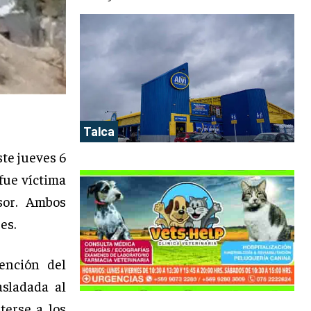
Talca
ste jueves 6
fue víctima
sor. Ambos
es.
ención del
asladada al
terse a los