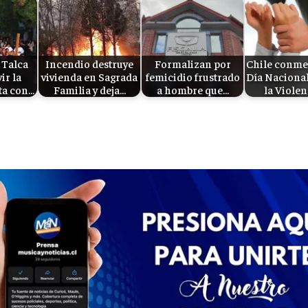
 Talca
Incendio destruye
Formalizan por
Chile conme
vir la
vivienda en Sagrada
femicidio frustrado
Día Naciona
ta con…
Familia y deja…
a hombre que…
la Violen