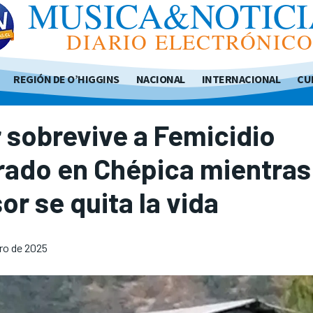
MUSICA&NOTICI
DIARIO ELECTRÓNIC
REGIÓN DE O’HIGGINS
NACIONAL
INTERNACIONAL
CU
 sobrevive a Femicidio
rado en Chépica mientras
or se quita la vida
ero de 2025