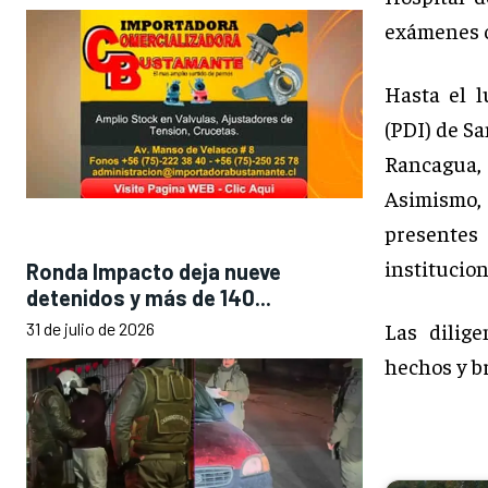
exámenes c
Hasta el l
(PDI) de S
Rancagua,
Asimismo, 
presentes 
institucion
Ronda Impacto deja nueve
detenidos y más de 140...
Las dilige
31 de julio de 2026
hechos y br