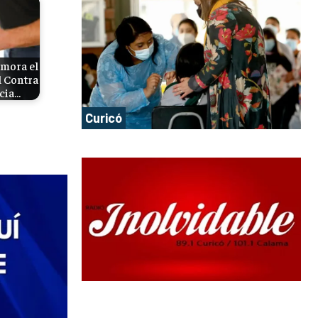
mora el
l Contra
cia…
Curicó