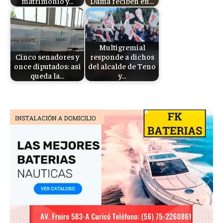
matrimonio y…
Dama reciben en…
Multigremial
Cinco senadores y
responde a dichos
once diputados: así
del alcalde de Teno
queda la…
y…