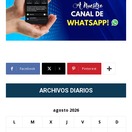
Facebook
X
Pinterest
ARCHIVOS DIARIOS
agosto 2026
L
M
X
J
V
S
D