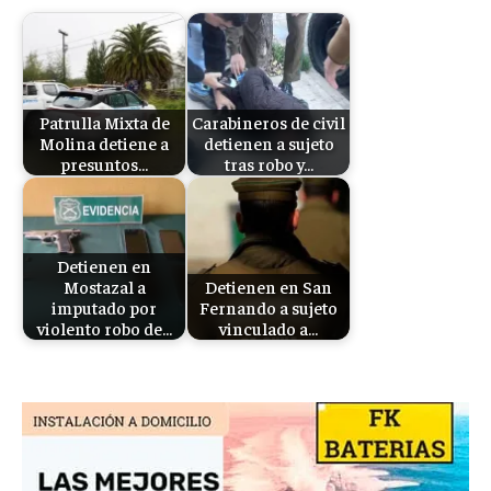
Patrulla Mixta de
Carabineros de civil
Molina detiene a
detienen a sujeto
presuntos…
tras robo y…
Detienen en
Mostazal a
Detienen en San
imputado por
Fernando a sujeto
violento robo de…
vinculado a…