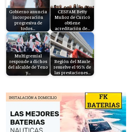
Gobierno anuncia
CESFAM Betty
incorporación
Muñoz de Curicó
progresiva de
obtiene
todos…
acreditación de…
Multigremial
responde a dichos
Región del Maule
del alcalde de Teno
resuelve el 95% de
y…
las prestaciones…