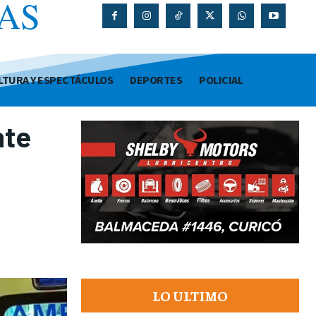
AS
O
LTURA Y ESPECTÁCULOS
DEPORTES
POLICIAL
nte
LO ULTIMO