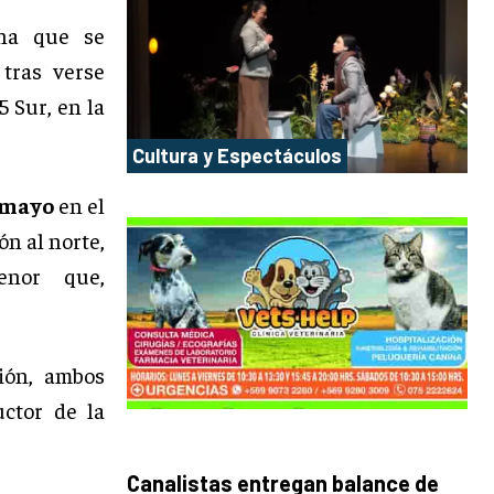
na que se
 tras verse
5 Sur, en la
Cultura y Espectáculos
e mayo
en el
ón al norte,
enor que,
ión, ambos
uctor de la
Canalistas entregan balance de