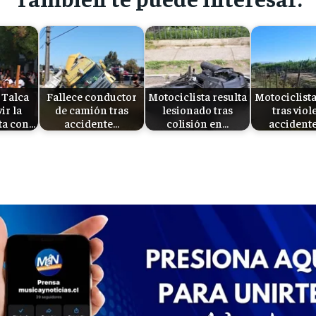
 Talca
Fallece conductor
Motociclista resulta
Motociclista
vir la
de camión tras
lesionado tras
tras viol
ta con…
accidente…
colisión en…
accident