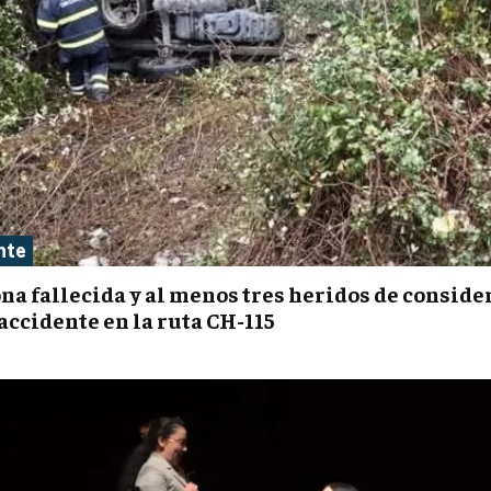
nte
na fallecida y al menos tres heridos de conside
 accidente en la ruta CH-115