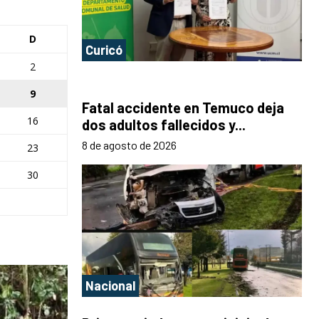
D
Curicó
2
9
Fatal accidente en Temuco deja
16
dos adultos fallecidos y...
8 de agosto de 2026
23
30
Nacional