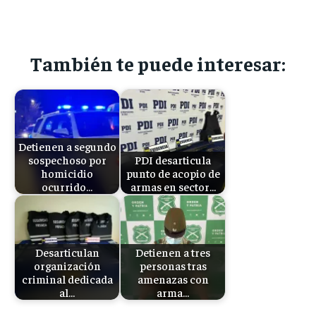
También te puede interesar:
Detienen a segundo
sospechoso por
PDI desarticula
homicidio
punto de acopio de
ocurrido…
armas en sector…
Desarticulan
Detienen a tres
organización
personas tras
criminal dedicada
amenazas con
al…
arma…