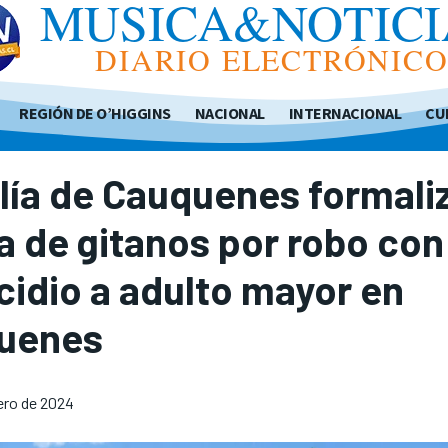
MUSICA&NOTICI
DIARIO ELECTRÓNIC
REGIÓN DE O’HIGGINS
NACIONAL
INTERNACIONAL
CU
lía de Cauquenes formali
a de gitanos por robo con
idio a adulto mayor en
uenes
rero de 2024