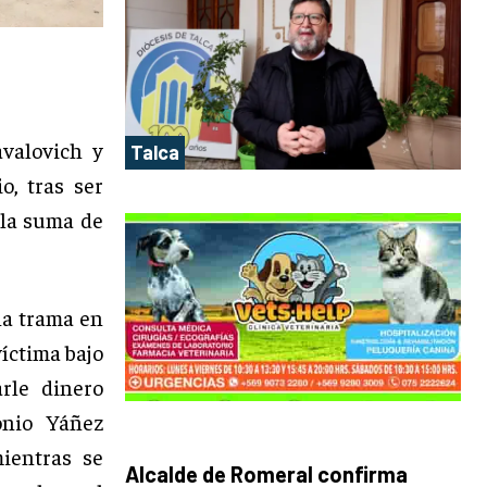
valovich y
Talca
o, tras ser
 la suma de
na trama en
víctima bajo
arle dinero
onio Yáñez
mientras se
Alcalde de Romeral confirma