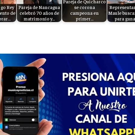
Pareja de Quicharco
go Rey
Pareja de Nancagua
se corona
Representan
ento de
celebró 70 años de
campeona en
Maule busca
brar…
matrimonio y…
primer…
para gana