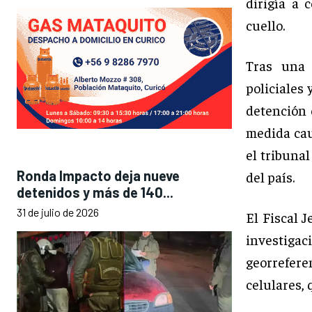
dirigía a 
cuello.
Tras una 
policiales 
detención c
medida cau
el tribunal
Ronda Impacto deja nueve
del país.
detenidos y más de 140...
31 de julio de 2026
El Fiscal J
investiga
georrefere
celulares, 