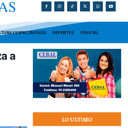
AS
O
LTURA Y ESPECTÁCULOS
DEPORTES
POLICIAL
za a
LO ULTIMO