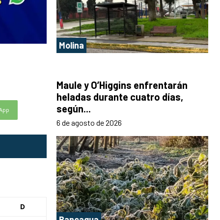
Molina
Maule y O’Higgins enfrentarán
heladas durante cuatro días,
según...
App
6 de agosto de 2026
D
Rancagua