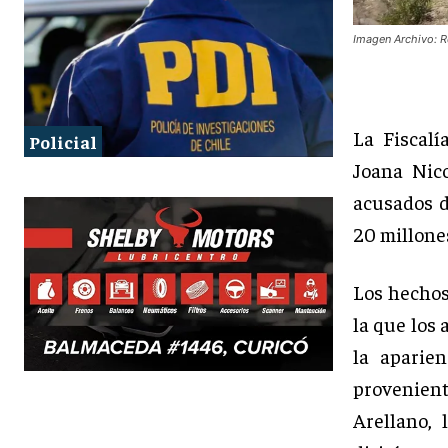
Imagen Archivo: R
La Fiscal
Policial
Joana Nico
acusados d
20 millone
Los hechos
la que los 
la aparien
provenien
Arellano, 