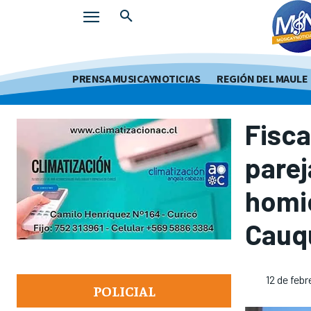
PRENSA MUSICAYNOTICIAS
REGIÓN DEL MAULE
Fisca
parej
homic
Cauq
12 de feb
POLICIAL