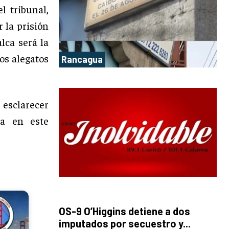
l tribunal,
 la prisión
lca será la
os alegatos
Rancagua
esclarecer
ia en este
OS-9 O’Higgins detiene a dos
imputados por secuestro y...