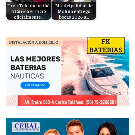
Tren Teletón arribó
Municipalidad de
a Curicó e inició
Molina entregó
oficialmente…
becas 2026 a…