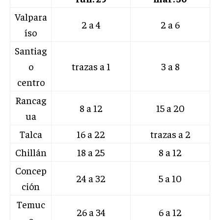
Valpara
2 a 4
2 a 6
íso
Santiag
o
trazas a 1
3 a 8
centro
Rancag
8 a 12
15 a 20
ua
Talca
16 a 22
trazas a 2
Chillán
18 a 25
8 a 12
Concep
24 a 32
5 a 10
ción
Temuc
26 a 34
6 a 12
o