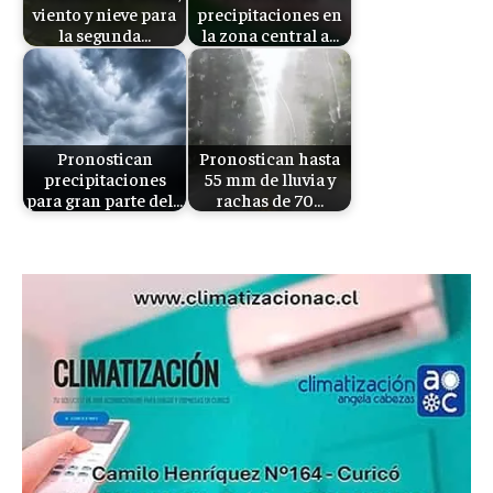
viento y nieve para
precipitaciones en
la segunda…
la zona central a…
Pronostican
Pronostican hasta
precipitaciones
55 mm de lluvia y
para gran parte del…
rachas de 70…