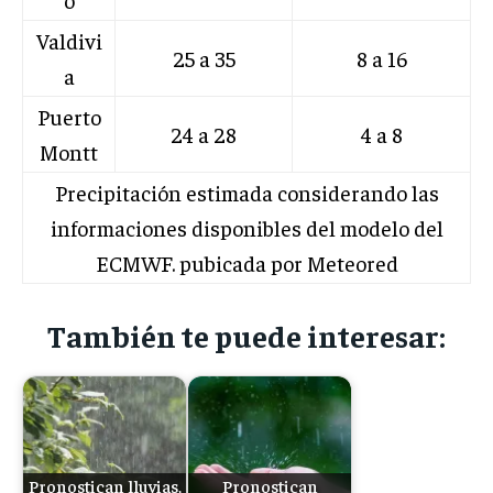
Valdivi
25 a 35
8 a 16
a
Puerto
24 a 28
4 a 8
Montt
Precipitación estimada considerando las
informaciones disponibles del modelo del
ECMWF. pubicada por Meteored
También te puede interesar:
Pronostican lluvias,
Pronostican