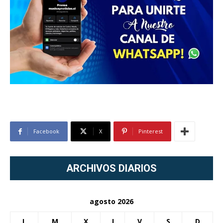
Facebook
X
Pinterest
ARCHIVOS DIARIOS
agosto 2026
L
M
X
J
V
S
D