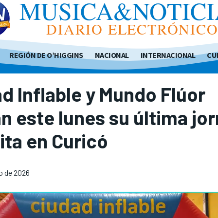
MUSICA&NOTICI
DIARIO ELECTRÓNIC
REGIÓN DE O’HIGGINS
NACIONAL
INTERNACIONAL
CU
d Inflable y Mundo Flúor
án este lunes su última jo
ita en Curicó
io de 2026