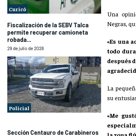
Curicó
Una opini
Negras, qui
Fiscalización de la SEBV Talca
permite recuperar camioneta
robada...
«Es una a
29 de julio de 2026
todo dura
después d
agradecid
La peque
su entusias
Policial
«Me gust
especialm
Sección Centauro de Carabineros
la zona fl