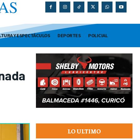
AS
O
LTURA Y ESPECTÁCULOS
DEPORTES
POLICIAL
rnada
LO ULTIMO