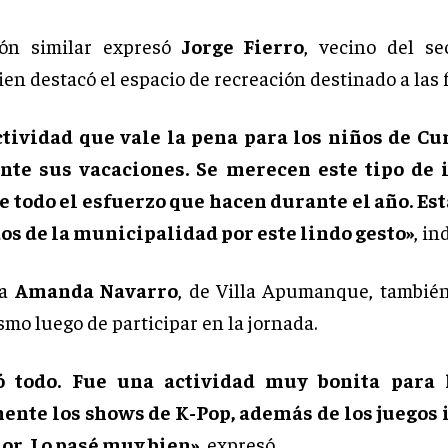
ón similar expresó
Jorge Fierro
, vecino del se
en destacó el espacio de recreación destinado a las f
ctividad que vale la pena para los niños de Cur
nte sus vacaciones. Se merecen este tipo de 
e todo el esfuerzo que hacen durante el año. E
os de la municipalidad por este lindo gesto»
, in
ña
Amanda Navarro
, de Villa Apumanque, tambié
mo luego de participar en la jornada.
ó todo. Fue una actividad muy bonita para l
ente los shows de K-Pop, además de los juegos i
úor. Lo pasé muy bien»
, expresó.