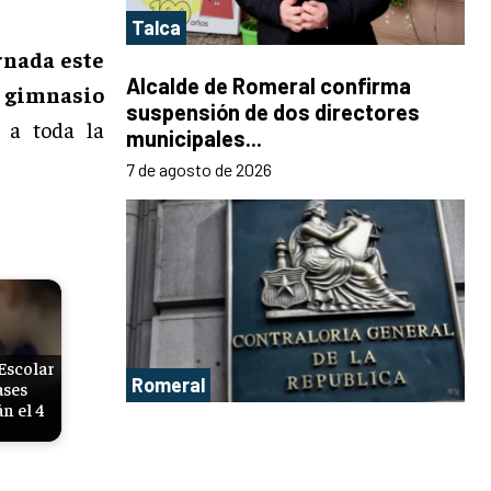
Talca
rnada este
Alcalde de Romeral confirma
l
gimnasio
suspensión de dos directores
 a toda la
municipales...
7 de agosto de 2026
Escolar
Romeral
ases
n el 4