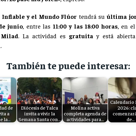
 Inflable y el Mundo Flúor
tendrá su
última jo
de junio
, entre las
11:00 y las 18:00 horas
, en e
 Milad
. La actividad es
gratuita
y está abierta
.
También te puede interesar:
Calendario 
dad de
Diócesis de Talca
Molina activa
2026: cl
ita a
invita a vivir la
completa agenda de
comenzará
de la…
Semana Santa con…
actividades para…
de…