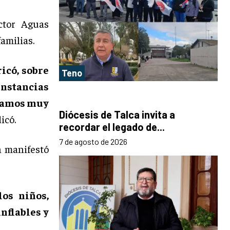
ctor Aguas
amilias.
icó, sobre
Teno
instancias
stamos muy
Diócesis de Talca invita a
dicó.
recordar el legado de...
7 de agosto de 2026
n manifestó
os niños,
nflables y