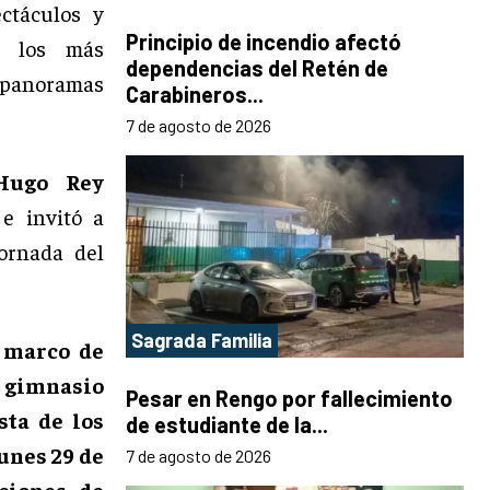
ectáculos y
Principio de incendio afectó
ra los más
dependencias del Retén de
s panoramas
Carabineros...
7 de agosto de 2026
 Hugo Rey
 e invitó a
ornada del
Sagrada Familia
 marco de
l gimnasio
Pesar en Rengo por fallecimiento
ta de los
de estudiante de la...
lunes 29 de
7 de agosto de 2026
aciones de