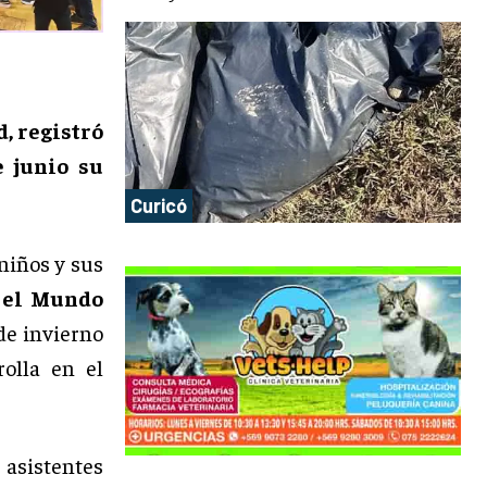
, registró
e junio su
Curicó
niños y sus
y el Mundo
de invierno
olla en el
 asistentes