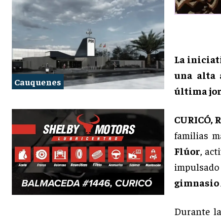
La inicia
una alta 
Cauquenes
última jo
CURICÓ, 
familias m
Flúor
, ac
impulsado
gimnasio
Durante l