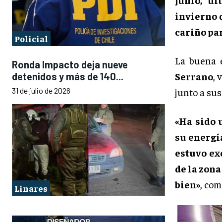
invierno 
cariño par
Policial
La buena e
Ronda Impacto deja nueve
Serrano
, 
detenidos y más de 140...
31 de julio de 2026
junto a sus
«Ha sido 
su energí
estuvo exc
de la zona
bien»
, com
Linares