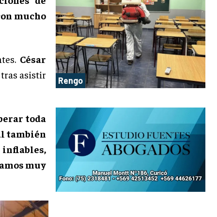
 con mucho
ntes.
César
tras asistir
Rengo
berar toda
al también
 inflables,
pasamos muy