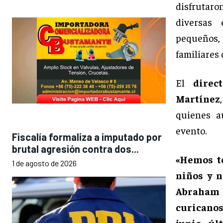
disfrutaro
diversas 
pequeños, 
familiares 
El
direc
Martínez
quienes a
evento.
Fiscalía formaliza a imputado por
brutal agresión contra dos...
«Hemos t
1 de agosto de 2026
niños y n
Abraham 
curicanos 
junio, úl