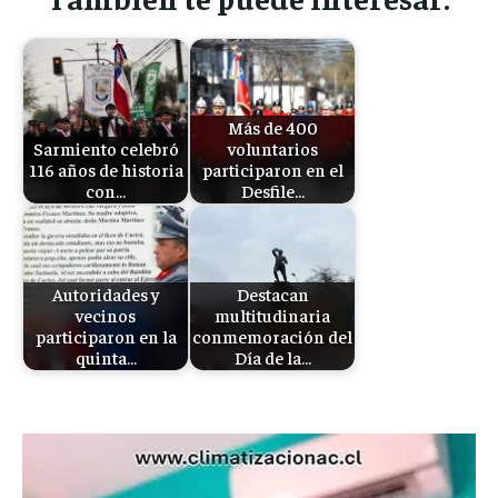
Más de 400
Sarmiento celebró
voluntarios
116 años de historia
participaron en el
con…
Desfile…
Autoridades y
Destacan
vecinos
multitudinaria
participaron en la
conmemoración del
quinta…
Día de la…