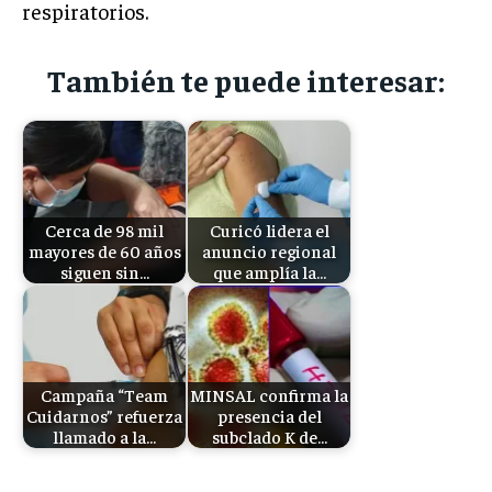
respiratorios.
También te puede interesar:
Cerca de 98 mil
Curicó lidera el
mayores de 60 años
anuncio regional
siguen sin…
que amplía la…
Campaña “Team
MINSAL confirma la
Cuidarnos” refuerza
presencia del
llamado a la…
subclado K de…