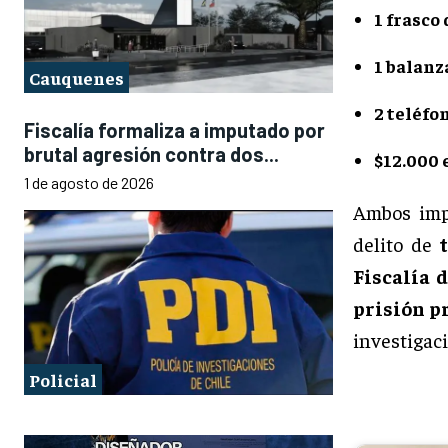
1 frasco
1 balanz
Cauquenes
2 teléfo
Fiscalía formaliza a imputado por
brutal agresión contra dos...
$12.000 
1 de agosto de 2026
Ambos imp
delito de
Fiscalía 
prisión p
investigaci
Policial