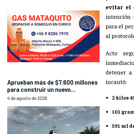
evitar el
intención
para el per
al protocol
Acto seg
inmediacio
detener a
incautó:
Aprueban más de $7.600 millones
para construir un nuevo...
2 kilos 
4 de agosto de 2026
101 gram
591 ml d