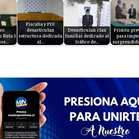
Fiscalía y PDI
vo
desarticulan
Desarticulan clan
Prisión pre
n Ruta 5
estructura dedicada
familiar dedicado al
para impu
dos…
al…
tráfico de…
sorprendid