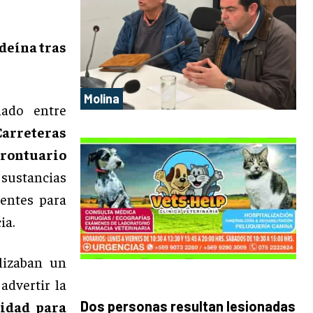
deína tras
Molina
ado entre
Carreteras
prontuario
 sustancias
nentes para
ia.
alizaban un
 advertir la
idad para
Dos personas resultan lesionadas