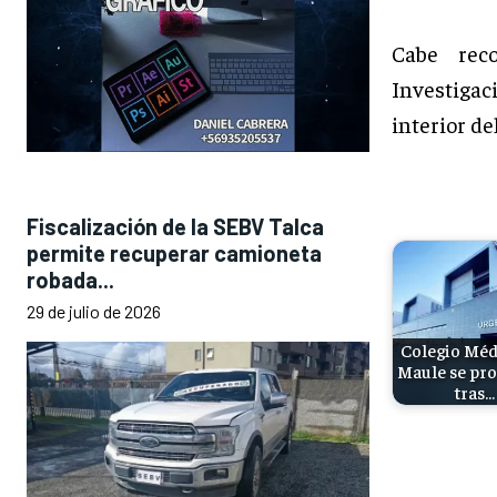
Cabe rec
Investigac
interior de
Fiscalización de la SEBV Talca
permite recuperar camioneta
robada...
29 de julio de 2026
Colegio Méd
Maule se pr
tras…