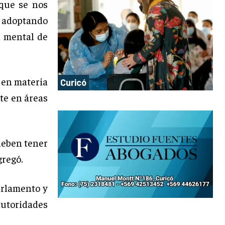
 que se nos
á adoptando
d mental de
 en materia
Curicó
te en áreas
deben tener
gregó.
arlamento y
utoridades