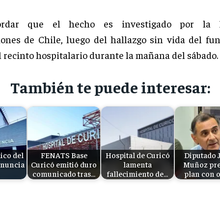
ordar que el hecho es investigado por la P
iones de Chile, luego del hallazgo sin vida del fun
l recinto hospitalario durante la mañana del sábado.
También te puede interesar:
ico del
FENATS Base
Hospital de Curicó
Diputado 
onuncia
Curicó emitió duro
lamenta
Muñoz pre
comunicado tras…
fallecimiento de…
plan con 