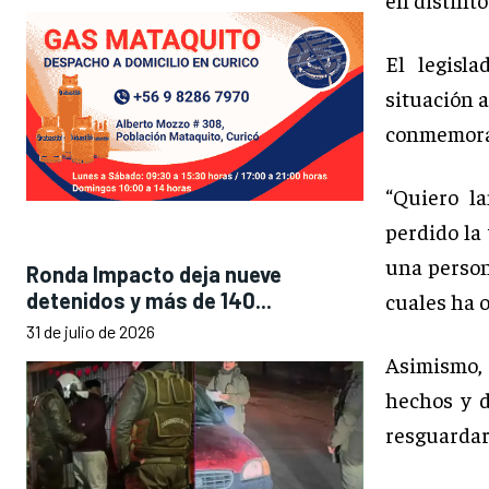
El legisl
situación a
conmemorac
“Quiero l
perdido la 
una person
Ronda Impacto deja nueve
cuales ha o
detenidos y más de 140...
31 de julio de 2026
Asimismo, 
hechos y d
resguardar