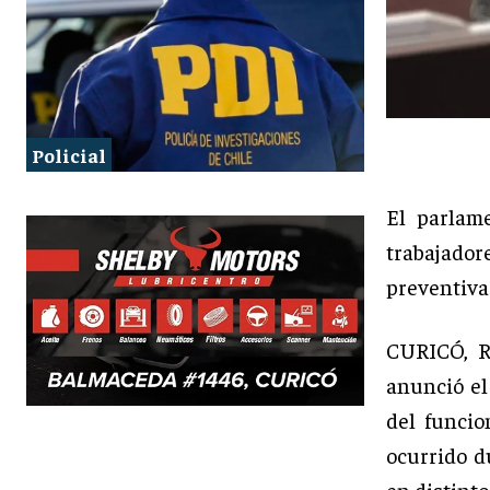
Policial
El parlam
trabajado
preventivas
CURICÓ, 
anunció el 
del funcio
ocurrido d
en distinto