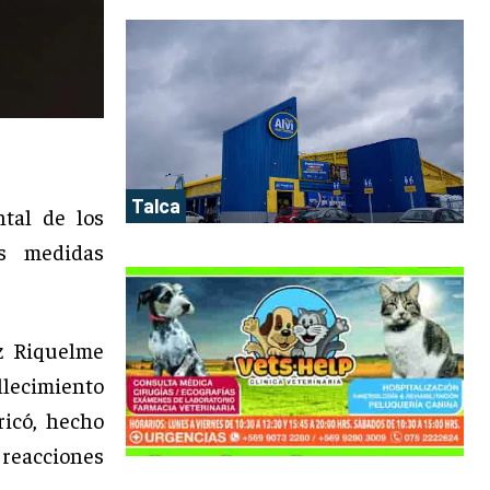
Talca
tal de los
as medidas
 Riquelme
allecimiento
ricó, hecho
 reacciones