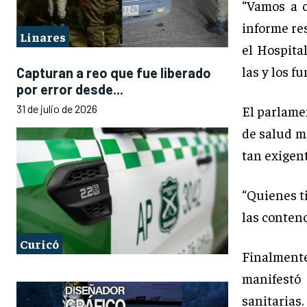
“Vamos a o
informe re
Linares
el Hospita
las y los f
Capturan a reo que fue liberado
por error desde...
31 de julio de 2026
El parlame
de salud m
tan exigen
“Quienes t
las contenc
Curicó
Finalmente
manifestó
sanitarias.