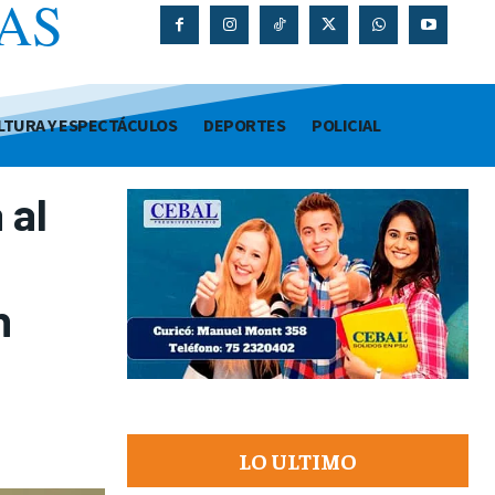
AS
O
LTURA Y ESPECTÁCULOS
DEPORTES
POLICIAL
 al
n
LO ULTIMO