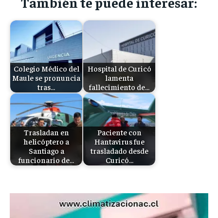
También te puede interesar:
Colegio Médico del
Hospital de Curicó
Maule se pronuncia
lamenta
tras…
fallecimiento de…
Trasladan en
Paciente con
helicóptero a
Hantavirus fue
Santiago a
trasladado desde
funcionario de…
Curicó…