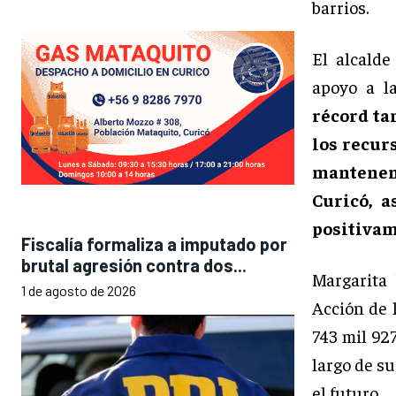
barrios.
El alcalde
apoyo a la
récord ta
los recur
mantenemo
Curicó, 
positivam
Fiscalía formaliza a imputado por
brutal agresión contra dos...
Margarita
1 de agosto de 2026
Acción de 
743 mil 927
largo de su
el futuro.