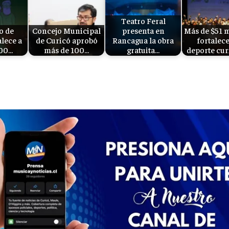
Teatro Feral
o de
Concejo Municipal
presenta en
Más de $51 
alece a
de Curicó aprobó
Rancagua la obra
fortalece
300…
más de 100…
gratuita…
deporte cu