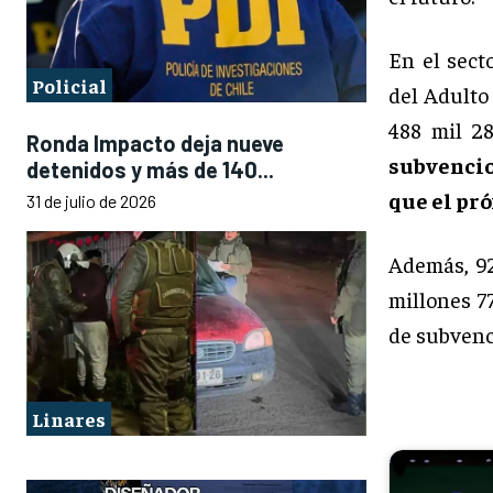
En el sect
Policial
del Adulto
488 mil 28
Ronda Impacto deja nueve
subvencio
detenidos y más de 140...
que el pró
31 de julio de 2026
Además, 92
millones 7
de subvenc
Linares