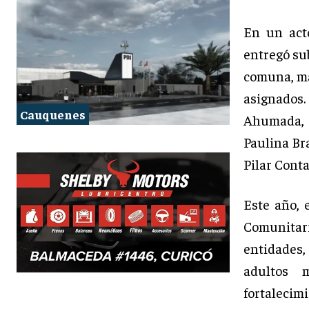
En un acto
entregó su
comuna, ma
asignados.
Cauquenes
Ahumada, 
Paulina Bra
Pilar Conta
Este año, 
Comunitar
entidades,
adultos 
fortalecim