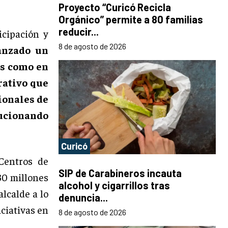
Proyecto “Curicó Recicla
Orgánico” permite a 80 familias
reducir...
icipación y
8 de agosto de 2026
anzado un
as como en
rativo que
ionales de
ucionando
Curicó
Centros de
SIP de Carabineros incauta
30 millones
alcohol y cigarrillos tras
alcalde a lo
denuncia...
iciativas en
8 de agosto de 2026