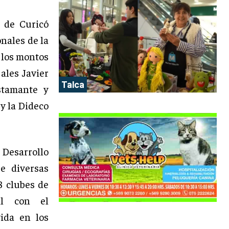
o de Curicó
nales de la
 los montos
ales Javier
Talca
stamante y
 y la Dideco
 Desarrollo
e diversas
8 clubes de
al con el
vida en los