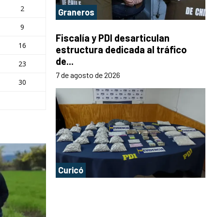
2
Graneros
9
Fiscalía y PDI desarticulan
16
estructura dedicada al tráfico
de...
23
7 de agosto de 2026
30
Curicó