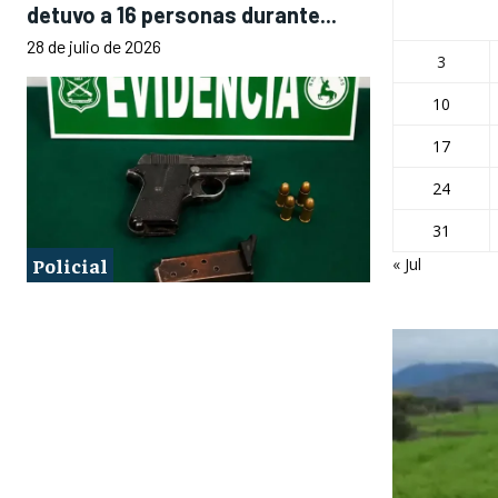
detuvo a 16 personas durante...
28 de julio de 2026
3
10
17
24
31
Policial
« Jul