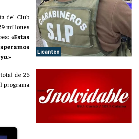
ta del Club
29 millones
bes:
«Estas
 esperamos
Licantén
yo.»
total de 26
el programa