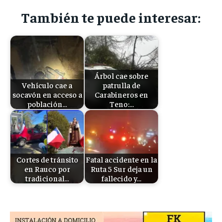
También te puede interesar:
Árbol cae sobre
Vehículo cae a
patrulla de
socavón en acceso a
Carabineros en
población…
Teno:…
Cortes de tránsito
Fatal accidente en la
en Rauco por
Ruta 5 Sur deja un
tradicional…
fallecido y…