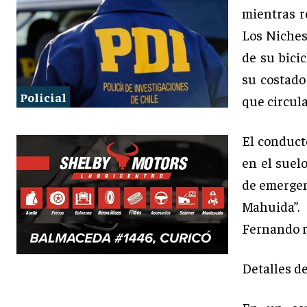
mientras r
Los Niches,
de su bici
su costado
Policial
que circula
El conduct
en el suelo
de emergen
Mahuida”. 
Fernando r
Detalles d