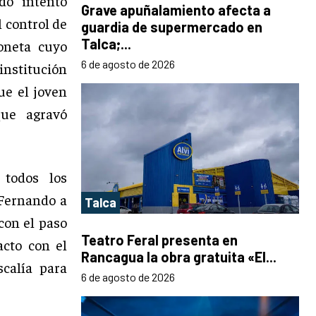
do intentó
Grave apuñalamiento afecta a
l control de
guardia de supermercado en
Talca;...
oneta cuyo
6 de agosto de 2026
nstitución
ue el joven
que agravó
 todos los
 Fernando a
Talca
con el paso
Teatro Feral presenta en
acto con el
Rancagua la obra gratuita «El...
calía para
6 de agosto de 2026