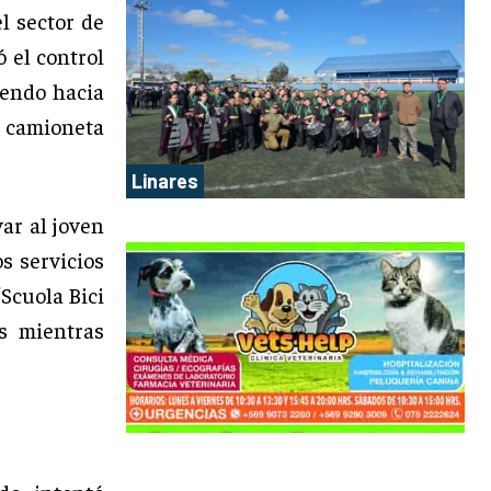
l sector de
ó el control
yendo hacia
a camioneta
Linares
ar al joven
os servicios
Scuola Bici
as mientras