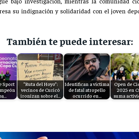
gue bajo investigación, mientras la comunidad cic
resa su indignación y solidaridad con el joven depo
También te puede interesar:
e Sport
“Ruta del Hoyo”:
Identifican a víctima
Open de Ci
campeón
vecinos de Curicó
de fatal atropello
2025 en C
pa…
ironizan sobre el…
ocurrido en…
suma activ