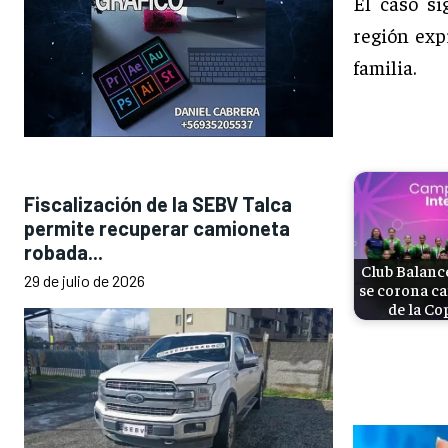
El caso si
región exp
familia.
Fiscalización de la SEBV Talca
permite recuperar camioneta
robada...
Club Balanc
29 de julio de 2026
se corona 
de la Co