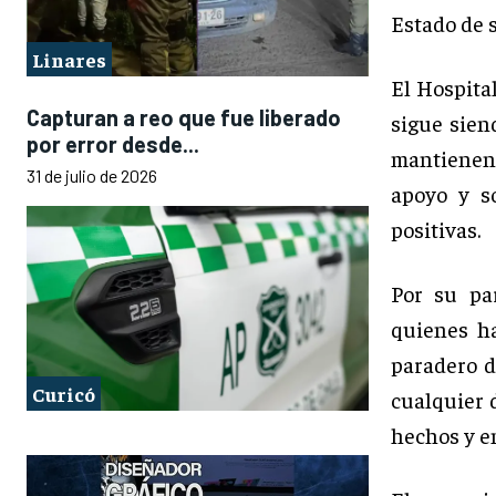
Estado de s
Linares
El Hospita
Capturan a reo que fue liberado
sigue sien
por error desde...
mantienen 
31 de julio de 2026
apoyo y s
positivas.
Por su pa
quienes ha
paradero d
Curicó
cualquier d
hechos y en