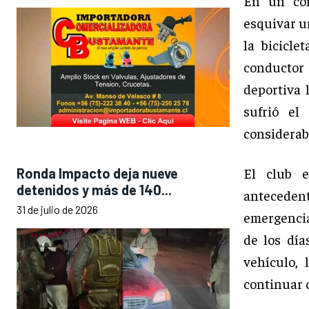
En un com
esquivar un
la bicicl
conductor
deportiva 
sufrió el
considerab
El club e
Ronda Impacto deja nueve
detenidos y más de 140...
antecedent
31 de julio de 2026
emergencia
de los día
vehículo,
continuar c