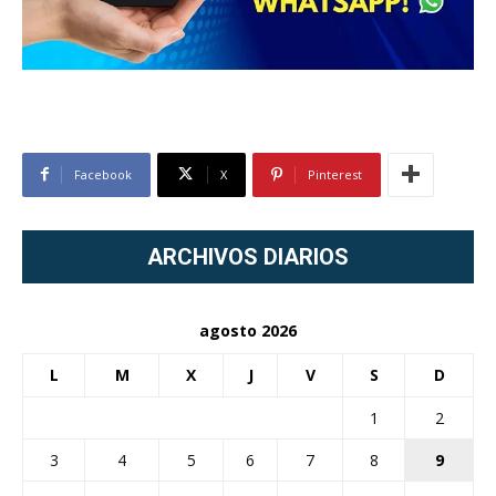
Facebook
X
Pinterest
ARCHIVOS DIARIOS
agosto 2026
L
M
X
J
V
S
D
1
2
3
4
5
6
7
8
9