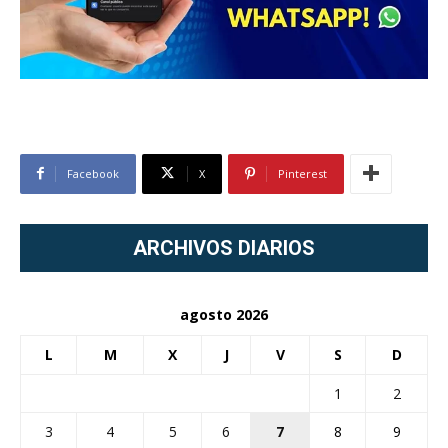
Facebook
X
Pinterest
ARCHIVOS DIARIOS
agosto 2026
L
M
X
J
V
S
D
1
2
3
4
5
6
7
8
9