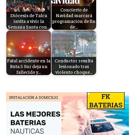
Concierto de
Diócesis de Talca
Navidad marcará
invita a vivir la
programación de fin
Semana Santa con…
de…
Fatal accidente en la
Conductor resulta
Ruta 5 Sur deja un
lesionado tras
fallecido y…
violento choque…