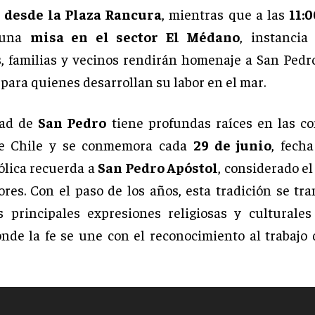
 desde la Plaza Rancura
, mientras que a las
11:
á una
misa en el sector El Médano
, instancia
, familias y vecinos rendirán homenaje a San Pedr
para quienes desarrollan su labor en el mar.
dad de
San Pedro
tiene profundas raíces en las c
de Chile y se conmemora cada
29 de junio
, fech
tólica recuerda a
San Pedro Apóstol
, considerado e
ores. Con el paso de los años, esta tradición se tr
 principales expresiones religiosas y culturales 
onde la fe se une con el reconocimiento al trabajo 
R