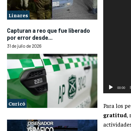
Linares
Capturan a reo que fue liberado
por error desde...
31 de julio de 2026
00:00
Curicó
Para los p
gratitud
,
actividade