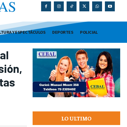
AS
O
LTURA Y ESPECTÁCULOS
DEPORTES
POLICIAL
al
sión,
tas
LO ULTIMO