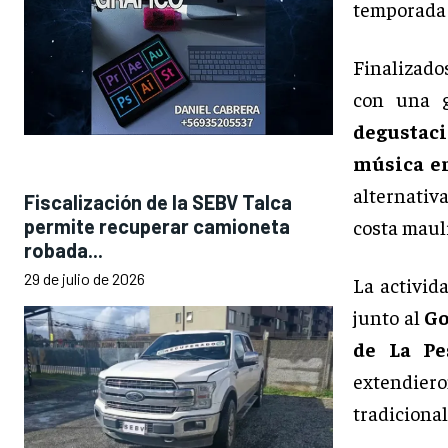
temporada 
Finalizado
con una g
degustaci
música en
alternativa
Fiscalización de la SEBV Talca
permite recuperar camioneta
costa maul
robada...
29 de julio de 2026
La activid
junto al
Go
de La Pe
extendier
tradicional