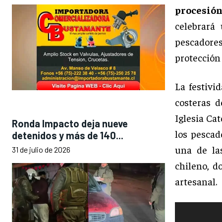
procesión
celebrar
pescadores
protección 
La festivi
costeras 
Iglesia Ca
Ronda Impacto deja nueve
los pescad
detenidos y más de 140...
una de las
31 de julio de 2026
chileno, d
artesanal.