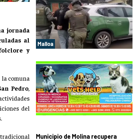
na jornada
culadas al
Malloa
folclore y
, la comuna
San Pedro
,
ctividades
iciones del
.
radicional
Municipio de Molina recupera