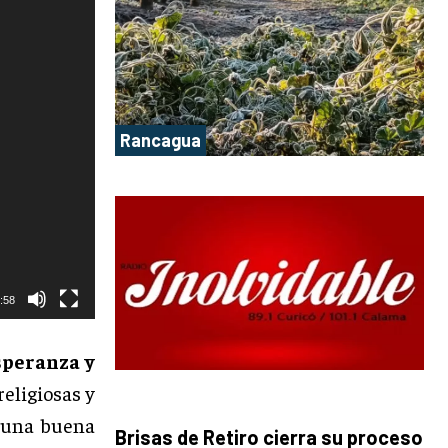
Rancagua
:58
speranza y
religiosas y
, una buena
Brisas de Retiro cierra su proceso