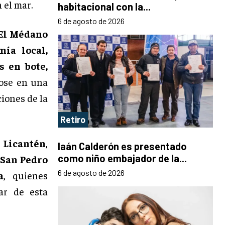
 el mar.
habitacional con la...
6 de agosto de 2026
El Médano
mía local,
s en bote,
dose en una
ciones de la
Retiro
 Licantén
,
Iaán Calderón es presentado
como niño embajador de la...
 San Pedro
6 de agosto de 2026
a
, quienes
ar de esta