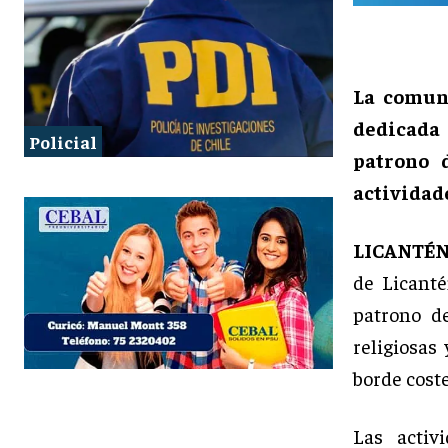
La comuna
dedicada 
Policial
patrono d
actividade
LICANTÉN
de Licanté
patrono d
religiosas
borde cost
Las acti