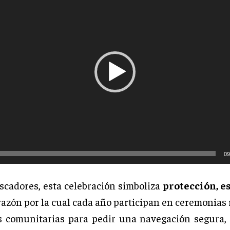
e
p
r
o
d
u
c
t
o
r
09
d
e
escadores, esta celebración simboliza
protección, e
v
 razón por la cual cada año participan en ceremonias 
í
s comunitarias para pedir una navegación segura