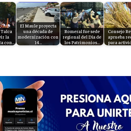
í
d
e
El Maule proyecta
 Talca
una década de
Romeral fue sede
Consejo Re
o
vir la
modernización con
regional del Día de
aprueba re
ta con…
14…
los Patrimonios…
para activ