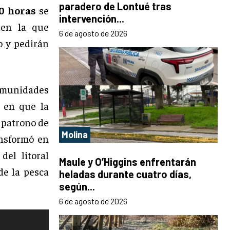
paradero de Lontué tras
00 horas
se
intervención...
 en la que
6 de agosto de 2026
o y pedirán
omunidades
a en que la
l patrono de
Molina
ansformó en
del litoral
Maule y O’Higgins enfrentarán
de la pesca
heladas durante cuatro días,
según...
6 de agosto de 2026