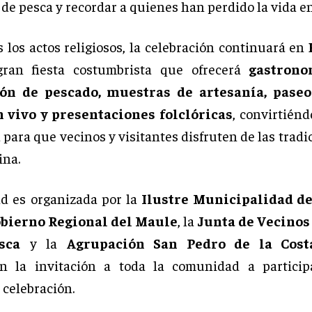
d
de pesca y recordar a quienes han perdido la vida en
e
s los actos religiosos, la celebración continuará en
o
ran fiesta costumbrista que ofrecerá
gastrono
ón de pescado, muestras de artesanía, paseo
 vivo y presentaciones folclóricas
, convirtién
 para que vecinos y visitantes disfruten de las tradi
ina.
ad es organizada por la
Ilustre Municipalidad de
bierno Regional del Maule
, la
Junta de Vecinos
sca
y la
Agrupación San Pedro de la Cost
on la invitación a toda la comunidad a particip
 celebración.