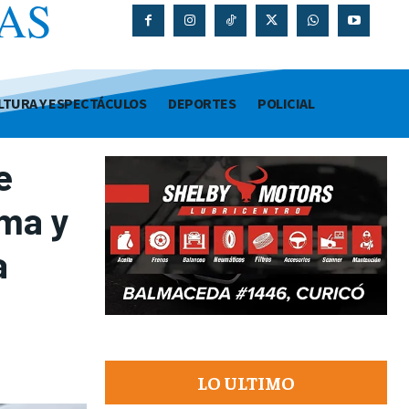
AS
O
LTURA Y ESPECTÁCULOS
DEPORTES
POLICIAL
e
rma y
a
LO ULTIMO