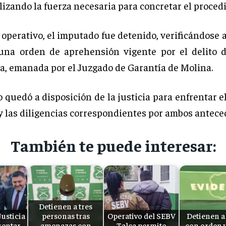
lizando la fuerza necesaria para concretar el proced
 operativo, el imputado fue detenido, verificándose
una orden de aprehensión vigente por el delito d
a, emanada por el Juzgado de Garantía de Molina.
 quedó a disposición de la justicia para enfrentar e
y las diligencias correspondientes por ambos antece
También te puede interesar:
Detienen a tres
Justicia
personas tras
Operativo del SEBV
Detienen a 
rentar
amenazas con
Talca permite
con orden 