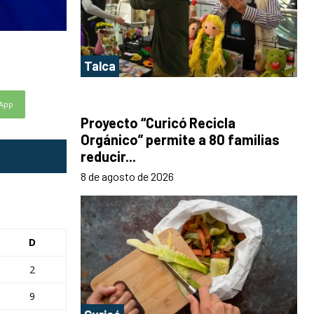
Talca
App
Proyecto “Curicó Recicla
Orgánico” permite a 80 familias
reducir...
8 de agosto de 2026
D
2
9