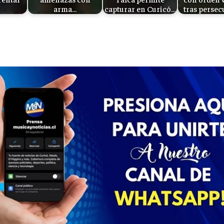
arma…
capturar en Curicó…
tras perse