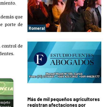
imiento.
 además que
e porte de
Romeral
l control de
dentes.
Más de mil pequeños agricultores
sujeto
registran afectaciones por
vigente