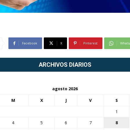
Facebook
X
Pinterest
Whats
ARCHIVOS DIARIOS
agosto 2026
M
X
J
V
S
1
4
5
6
7
8