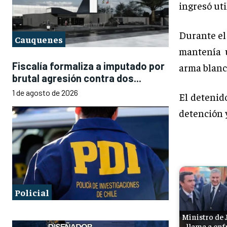
ingresó uti
Durante el
Cauquenes
mantenía 
Fiscalía formaliza a imputado por
arma blanc
brutal agresión contra dos...
1 de agosto de 2026
El detenido
detención 
Policial
Ministro de 
llama a enf