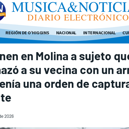
MUSICA&NOTICI
DIARIO ELECTRÓNIC
REGIÓN DE O’HIGGINS
NACIONAL
INTERNACIONAL
CU
nen en Molina a sujeto qu
zó a su vecina con un a
enía una orden de captur
nte
 de 2026