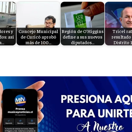
ores y
Concejo Municipal
Región de O’Higgins
Tricel rat
os: así
de Curicó aprobó
define a sus nuevos
resultado 
a…
más de 100…
diputados…
Distrito 