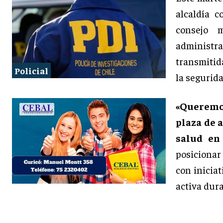
alcaldía c
consejo 
administra
transmitid
Policial
la segurida
«Queremos
plaza de a
salud en
posicionar
con inicia
activa dura