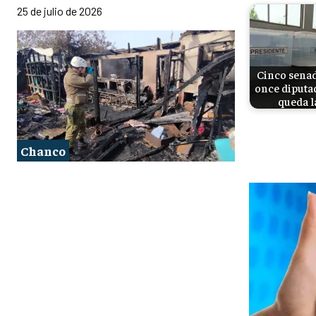
25 de julio de 2026
Cinco senad
once diputad
queda l
Chanco