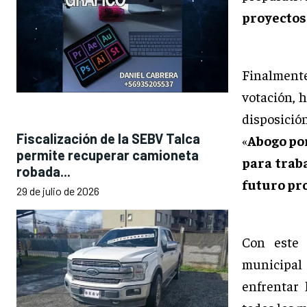
proyectos
Finalmente,
votación, h
disposició
Fiscalización de la SEBV Talca
«
Abogo por
permite recuperar camioneta
para trab
robada...
futuro pr
29 de julio de 2026
Con este 
municipal
enfrentar 