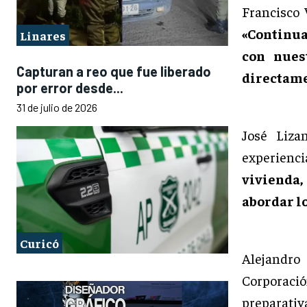
Francisco 
«Continua
Linares
con nues
Capturan a reo que fue liberado
directame
por error desde...
31 de julio de 2026
José Liza
experienci
vivienda
abordar l
Curicó
Alejandro 
Corporaci
preparativ