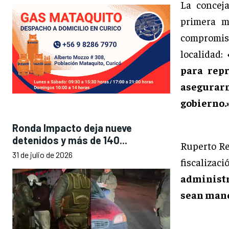
La concej
primera m
compromis
localidad:
para rep
asegurar
gobierno.
Ronda Impacto deja nueve
detenidos y más de 140...
Ruperto Re
31 de julio de 2026
fiscaliza
administr
sean mane