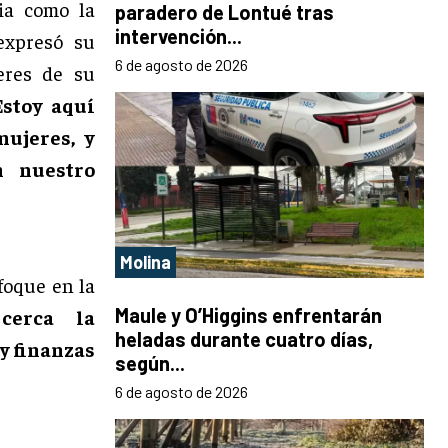
ia como la
paradero de Lontué tras
intervención...
expresó su
6 de agosto de 2026
eres de su
Estoy aquí
ujeres, y
n nuestro
Molina
foque en la
Maule y O’Higgins enfrentarán
cerca la
heladas durante cuatro días,
y finanzas
según...
6 de agosto de 2026