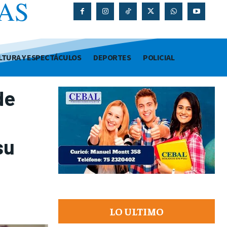
AS
O
LTURA Y ESPECTÁCULOS
DEPORTES
POLICIAL
de
su
LO ULTIMO