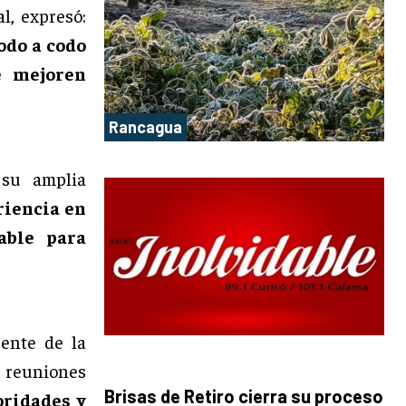
l, expresó:
odo a codo
e mejoren
Rancagua
 su amplia
riencia en
able para
rente de la
 reuniones
Brisas de Retiro cierra su proceso
oridades y