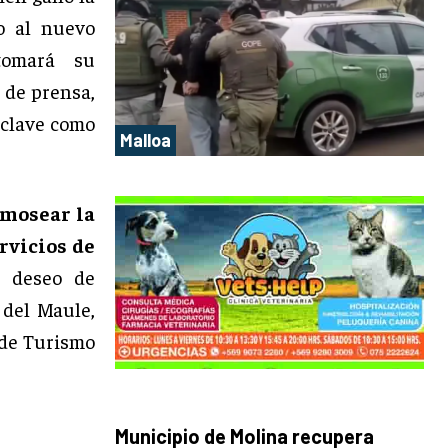
to al nuevo
tomará su
 de prensa,
 clave como
Malloa
rmosear la
ervicios de
 deseo de
 del Maule,
 de Turismo
Municipio de Molina recupera