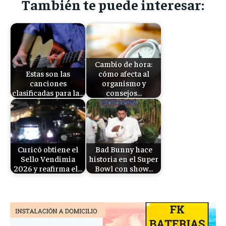
También te puede interesar:
Cambio de hora:
Estas son las
cómo afecta al
canciones
organismo y
clasificadas para la…
consejos…
Curicó obtiene el
Bad Bunny hace
Sello Vendimia
historia en el Super
2026 y reafirma el…
Bowl con show…