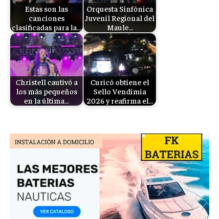
Estas son las
Orquesta Sinfónica
canciones
Juvenil Regional del
clasificadas para la…
Maule…
Christell cautivó a
Curicó obtiene el
los más pequeños
Sello Vendimia
en la última…
2026 y reafirma el…