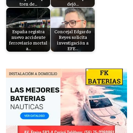
tren de…
dejó…
España registra
Concejal Edgardo
nuevo accidente
Reyes solicita
ferroviario mortal
investigación a
a…
EFE…