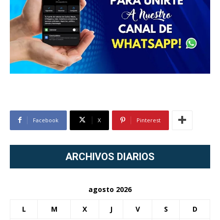
Facebook
X
Pinterest
ARCHIVOS DIARIOS
agosto 2026
L
M
X
J
V
S
D