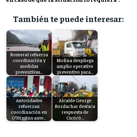
También te puede interesar:
Romeral refuerza
coordinación y
Molina despliega
medidas
amplio operativo
preventivas…
preventivo para…
Autoridades
Alcalde George
refuerzan
Bordachar destaca
coordinación en
respuesta de
O’Higgins ante…
Curicó…