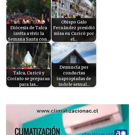
Obispo Galo
Diócesis de Talca
Fernández presidió
invita a vivir la
misa en Curicó por
Semana Santa con…
el…
Denuncia por
Talca, Curicó y
conductas
Corinto se preparan
inapropiadas de
para las…
índole sexual…