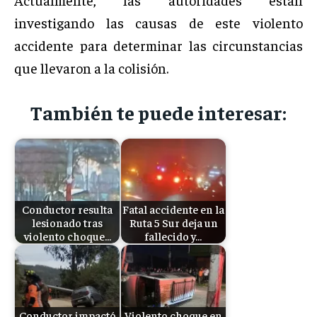
investigando las causas de este violento
accidente para determinar las circunstancias
que llevaron a la colisión.
También te puede interesar:
Conductor resulta
Fatal accidente en la
lesionado tras
Ruta 5 Sur deja un
violento choque…
fallecido y…
Conductor impactó
Violento choque en