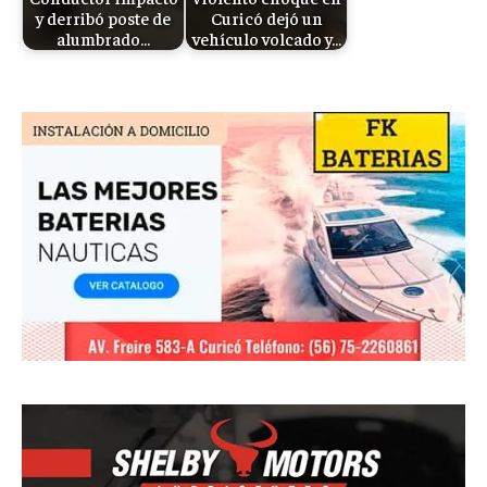
y derribó poste de
Curicó dejó un
alumbrado…
vehículo volcado y…