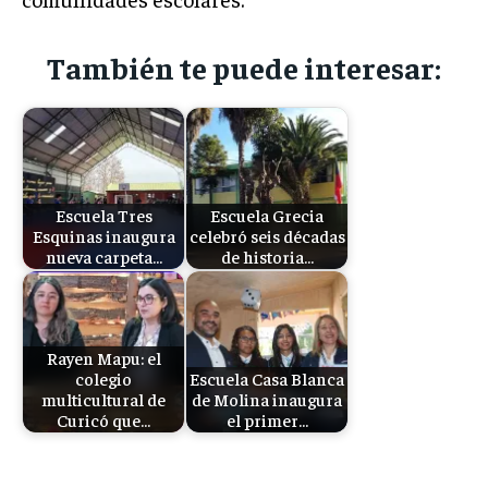
También te puede interesar:
Escuela Tres
Escuela Grecia
Esquinas inaugura
celebró seis décadas
nueva carpeta…
de historia…
Rayen Mapu: el
colegio
Escuela Casa Blanca
multicultural de
de Molina inaugura
Curicó que…
el primer…