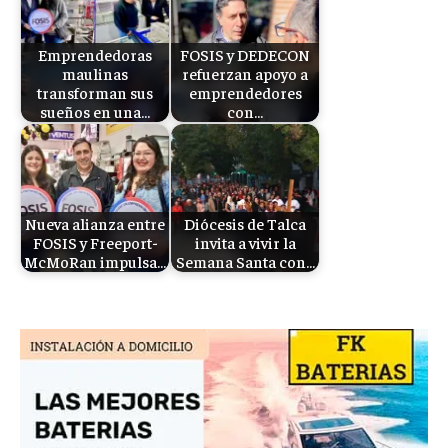
Emprendedoras
FOSIS y DEDECON
maulinas
refuerzan apoyo a
transforman sus
emprendedores
sueños en una…
con…
Nueva alianza entre
Diócesis de Talca
FOSIS y Freeport-
invita a vivir la
McMoRan impulsa…
Semana Santa con…