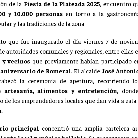
ión de la
Fiesta de la Plateada 2025
, encuentro q
00 y 10.000 personas
en torno a la gastronomía
lar y las tradiciones de la zona.
to que fue inaugurado el día viernes 7 de novie
de autoridades comunales y regionales, entre ellas
c
 y vecinos
que previamente habían participado en
° aniversario de Romeral
. El alcalde
José Antoni
abezó la ceremonia de apertura, recorriendo los
 artesanía, alimentos y entretención
, donde
 de los emprendedores locales que dan vida a esta 
.
rio principal
concentró una amplia cartelera ar
alento local y música bailable
. Se presentaron a