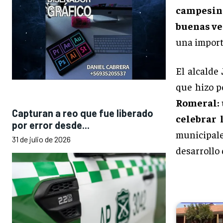
campesin
buenas ven
una importa
El alcalde
que hizo p
Romeral: 
Capturan a reo que fue liberado
celebrar 
por error desde...
municipale
31 de julio de 2026
desarrollo