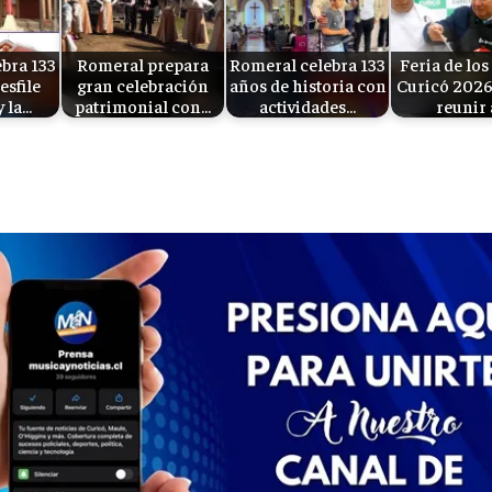
bra 133
Romeral prepara
Romeral celebra 133
Feria de los
esfile
gran celebración
años de historia con
Curicó 2026
 la…
patrimonial con…
actividades…
reunir