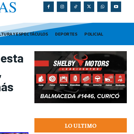
AS
O
LTURA Y ESPECTÁCULOS
DEPORTES
POLICIAL
iesta
,
más
LO ULTIMO