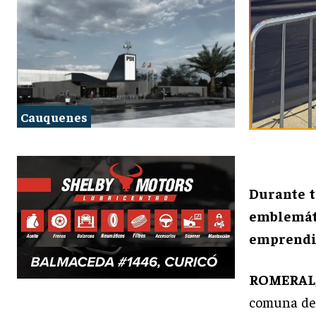
Cauquenes
Durante t
emblemát
emprendi
ROMERAL
comuna d