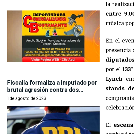
la realizac
entre 9.0
música popu
En el even
presencia 
diputados
por el
133
Lynch
enc
Fiscalía formaliza a imputado por
stands de
brutal agresión contra dos...
compromiso
1 de agosto de 2026
celebración
El
escena
combinó
t