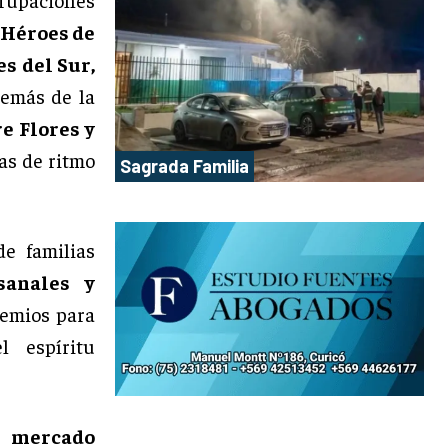
 Héroes de
s del Sur,
demás de la
e Flores y
as de ritmo
Sagrada Familia
e familias
sanales y
emios para
l espíritu
l mercado