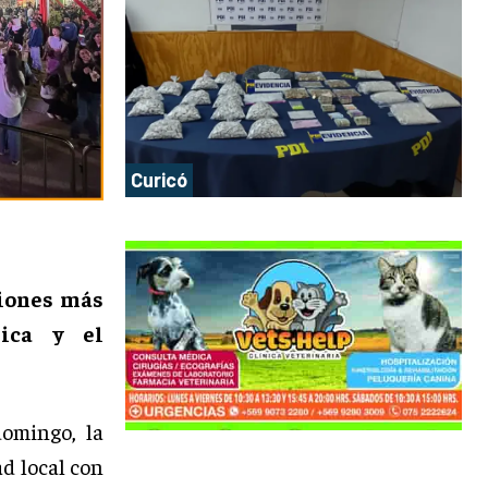
Curicó
ciones más
sica y el
omingo, la
ad local con