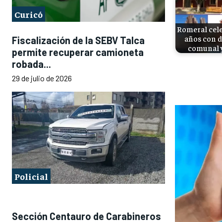
Curicó
Romeral cele
años con d
Fiscalización de la SEBV Talca
comunal y
permite recuperar camioneta
robada...
29 de julio de 2026
Policial
Sección Centauro de Carabineros