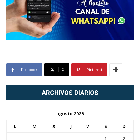
Facebook
X
Pinterest
ARCHIVOS DIARIOS
agosto 2026
L
M
X
J
V
S
D
1
2