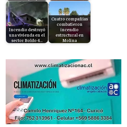
Cuatro compañías
combatieron
Incendio destruyó
incendio
una vivienda en el
estructural en
sector Boldo 4…
Molina