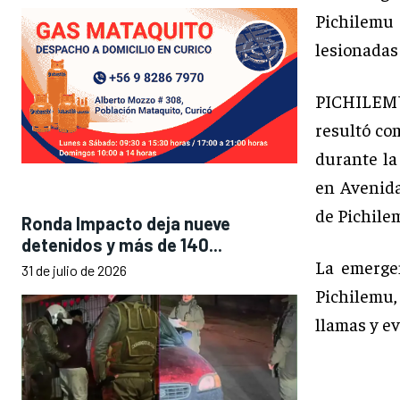
Pichilemu
lesionadas 
PICHILEMU
resultó co
durante la
en Avenida
de Pichile
Ronda Impacto deja nueve
detenidos y más de 140...
La emerge
31 de julio de 2026
Pichilemu,
llamas y ev