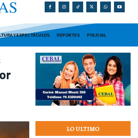
AS
O
LTURA Y ESPECTÁCULOS
DEPORTES
POLICIAL
s
or
LO ULTIMO