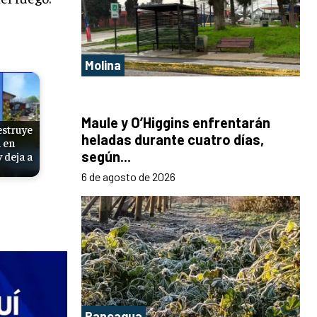
Molina
Maule y O’Higgins enfrentarán
estruye
heladas durante cuatro días,
a en
según...
 deja a
6 de agosto de 2026
Rancagua