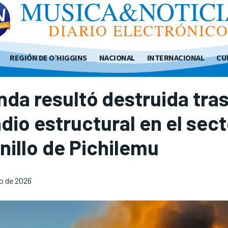
MUSICA&NOTICI
DIARIO ELECTRÓNIC
REGIÓN DE O’HIGGINS
NACIONAL
INTERNACIONAL
CU
nda resultó destruida tra
dio estructural en el sect
rnillo de Pichilemu
io de 2026