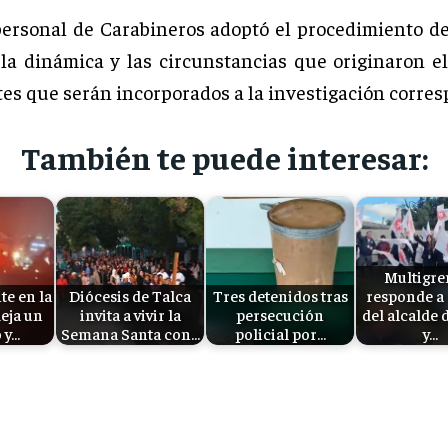
personal de Carabineros adoptó el procedimiento de
 la dinámica y las circunstancias que originaron el
es que serán incorporados a la investigación corres
También te puede interesar:
Multigre
te en la
Diócesis de Talca
Tres detenidos tras
responde a
deja un
invita a vivir la
persecución
del alcalde 
 y…
Semana Santa con…
policial por…
y…