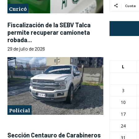
Cuota
Curicó
Fiscalización de la SEBV Talca
permite recuperar camioneta
robada...
29 de julio de 2026
L
3
10
Policial
17
24
Sección Centauro de Carabineros
31