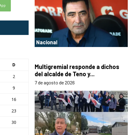
App
Nacional
D
Multigremial responde a dichos
del alcalde de Teno y...
2
7 de agosto de 2026
9
16
23
30