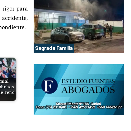
 rigor para
 accidente,
pondiente.
Sagrada Familia
mial
 dichos
de Teno