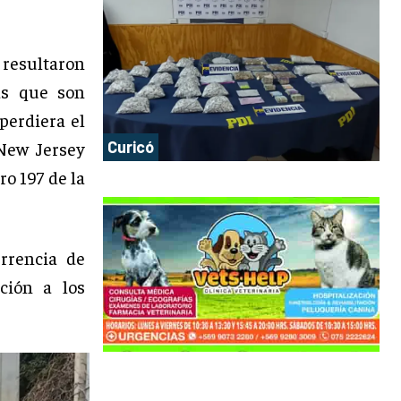
esultaron
as que son
perdiera el
Curicó
 New Jersey
ro 197 de la
urrencia de
ción a los