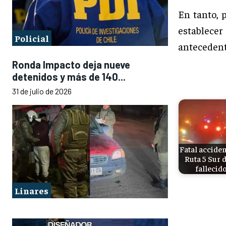
En tanto, 
establecer
Policial
antecedent
Ronda Impacto deja nueve
detenidos y más de 140...
31 de julio de 2026
Fatal acciden
Ruta 5 Sur 
fallecido
Linares