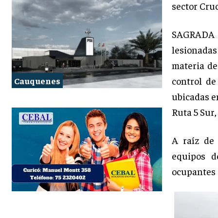
sector Cru
SAGRADA 
lesionada
materia de
control de
Cauquenes
ubicadas en
Ruta 5 Sur,
A raíz de 
equipos d
ocupantes 