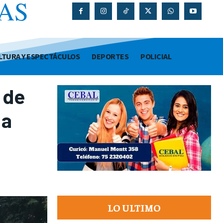
AS
O
LTURA Y ESPECTÁCULOS
DEPORTES
POLICIAL
 de
 a
LO ULTIMO