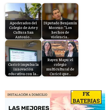
Apoderados del
Diputado Benjamín
Colegio de Arte y
Moreno: “Los
Cultura San
hechos de
Antonio…
violencia…
Rayen Mapu: el
Curicó impulsa la
colegio
innovación
multicultural de
educativa con la…
Curicó que…