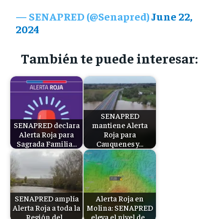
— SENAPRED (@Senapred)
June 22,
2024
También te puede interesar:
SENAPRED
SENAPRED declara
mantiene Alerta
Alerta Roja para
Roja para
Sagrada Familia…
Cauquenes y…
SENAPRED amplía
Alerta Roja en
Alerta Roja a toda la
Molina: SENAPRED
Región del…
eleva el nivel de…