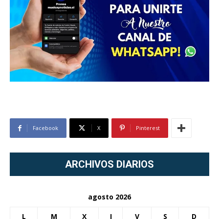
Facebook
X
Pinterest
ARCHIVOS DIARIOS
agosto 2026
L
M
X
J
V
S
D