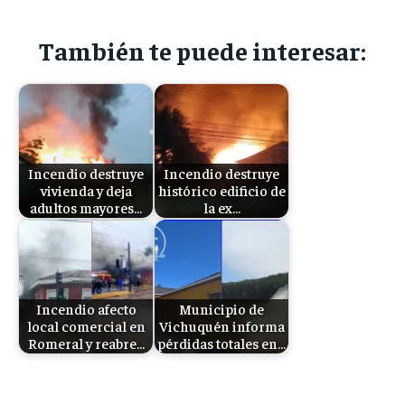
También te puede interesar:
Incendio destruye
Incendio destruye
vivienda y deja
histórico edificio de
adultos mayores…
la ex…
Incendio afecto
Municipio de
local comercial en
Vichuquén informa
Romeral y reabre…
pérdidas totales en…