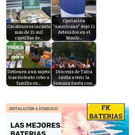
Operación
Carabineros incauta
“Americano” dejó 11
más de 15 mil
detenidos en el
cajetillas de…
Maule…
Detienen a un sujeto
Diócesis de Talca
tras violento robo a
invita a vivir la
familia en…
Semana Santa con…