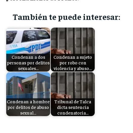
También te puede interesar:
Condenan a dos
Condenan a sujeto
personas por delitos
por robo con
sexuales…
violencia y abuso…
Condenan a hombre
Tribunal de Talca
por delitos de abuso
dicta sentencia
sexual…
condenatoria…