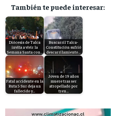
También te puede interesar:
Diócesis de Talca
Buscarril Talca-
invita a vivir la
Constitución sufrió
Semana Santa con…
descarrilamiento…
Joven de 19 años
Fatal accidente en la
muere tras ser
Ruta 5 Sur deja un
atropellado por
fallecido y…
tren…