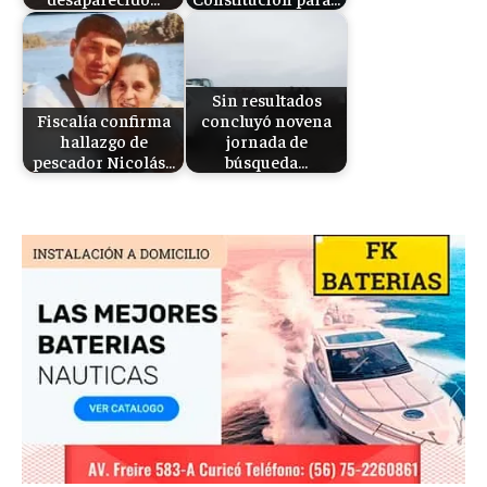
Sin resultados
Fiscalía confirma
concluyó novena
hallazgo de
jornada de
pescador Nicolás…
búsqueda…