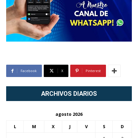
Facebook
X
Pinterest
ARCHIVOS DIARIOS
agosto 2026
L
M
X
J
V
S
D