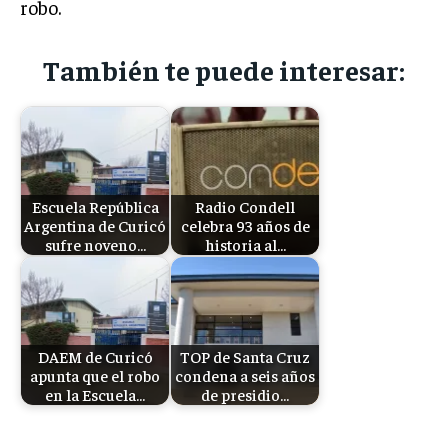
robo.
También te puede interesar:
Escuela República
Radio Condell
Argentina de Curicó
celebra 93 años de
sufre noveno…
historia al…
DAEM de Curicó
TOP de Santa Cruz
apunta que el robo
condena a seis años
en la Escuela…
de presidio…