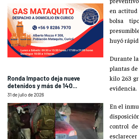
preventivos
en actitud
bolsa ti
presumible
huyó rápid
Durante la
plantas de
kilo 263 g
Ronda Impacto deja nueve
detenidos y más de 140...
evidencia.
31 de julio de 2026
En el inmu
disposició
control de
esclarecer 