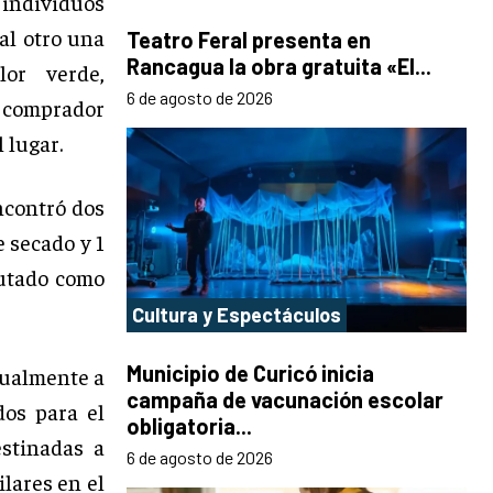
s individuos
al otro una
Teatro Feral presenta en
Rancagua la obra gratuita «El...
or verde,
6 de agosto de 2026
l comprador
 lugar.
ncontró dos
 secado y 1
autado como
Cultura y Espectáculos
Municipio de Curicó inicia
gualmente a
campaña de vacunación escolar
dos para el
obligatoria...
estinadas a
6 de agosto de 2026
ilares en el