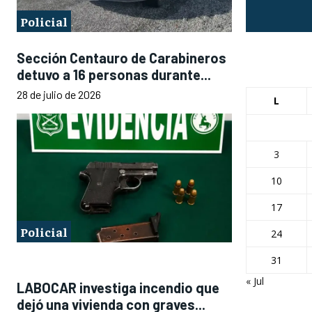
Policial
Sección Centauro de Carabineros
detuvo a 16 personas durante...
28 de julio de 2026
L
3
10
17
Policial
24
31
« Jul
LABOCAR investiga incendio que
dejó una vivienda con graves...