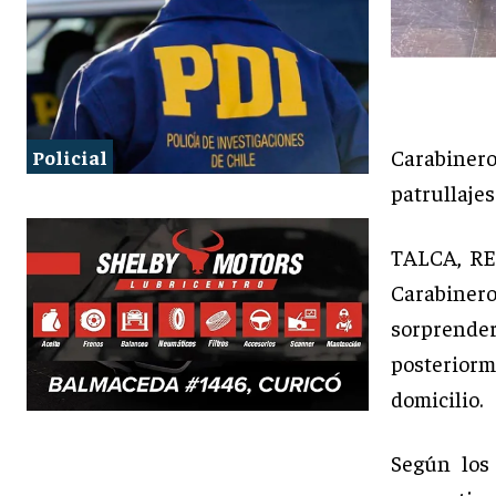
Carabiner
Policial
patrullaje
TALCA, RE
Carabinero
sorprende
posteriorm
domicilio.
Según los 