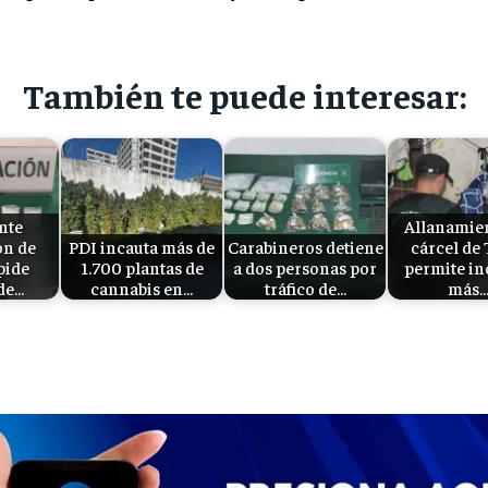
También te puede interesar:
nte
Allanamie
ón de
PDI incauta más de
Carabineros detiene
cárcel de 
pide
1.700 plantas de
a dos personas por
permite in
de…
cannabis en…
tráfico de…
más