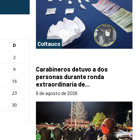
Coltauco
D
2
Carabineros detuvo a dos
9
personas durante ronda
16
extraordinaria de...
23
6 de agosto de 2026
30