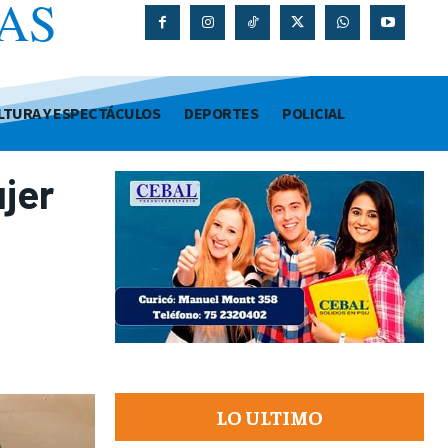
AS
O
LTURA Y ESPECTÁCULOS
DEPORTES
POLICIAL
jer
LO ULTIMO