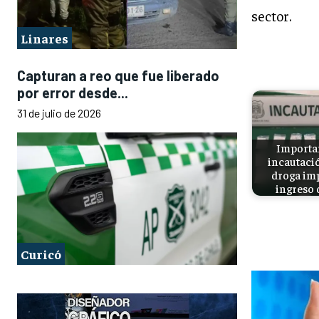
sector.
Linares
Capturan a reo que fue liberado
por error desde...
31 de julio de 2026
Importa
incautaci
droga im
ingreso 
Curicó