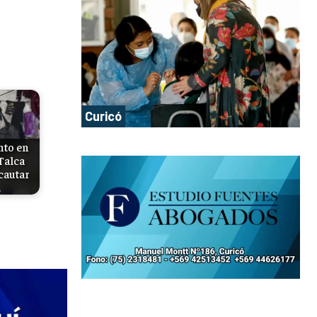
Curicó
nto en
Talca
cautar
…