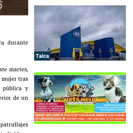
ca durante
Talca
te martes,
 mujer tras
 pública y
erior de un
patrullajes