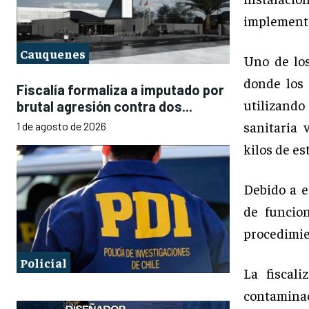
implementa
Cauquenes
Uno de los
donde los 
Fiscalía formaliza a imputado por
utilizando
brutal agresión contra dos...
sanitaria
1 de agosto de 2026
kilos de es
Debido a e
de funcion
procedimie
Policial
La fiscal
contaminac