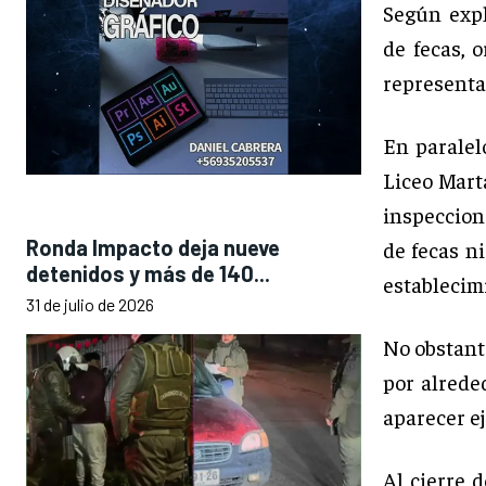
Según expl
de fecas, 
representa
En paralel
Liceo Mart
inspeccion
Ronda Impacto deja nueve
de fecas n
detenidos y más de 140...
establecim
31 de julio de 2026
No obstant
por alrede
aparecer e
Al cierre 