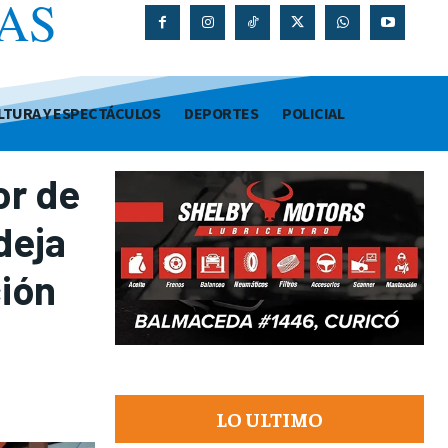
AS
O
LTURA Y ESPECTÁCULOS
DEPORTES
POLICIAL
or de
deja
ción
LO ULTIMO