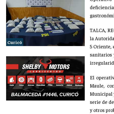
deficienc
gastronómi
TALCA, REG
la Autorida
Curicó
5 Oriente,
sanitarios
irregulari
El operati
Maule, co
Municipal 
serie de d
y otros pro