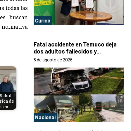
as todas las
les buscan
Curicó
a normativa
Fatal accidente en Temuco deja
dos adultos fallecidos y...
8 de agosto de 2026
 Salud
brica de
s en…
Nacional