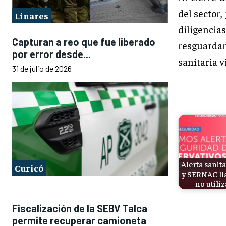
del sector,
Linares
diligenci
Capturan a reo que fue liberado
resguardar
por error desde...
sanitaria v
31 de julio de 2026
Alerta sanita
Curicó
y SERNAC ll
no utili
Fiscalización de la SEBV Talca
permite recuperar camioneta