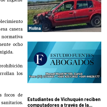
blecimiento
nesa casera
Molina
a normativa
mente ocho
xigida.
prohibición
rrollan los
s focos de
Estudiantes de Vichuquén reciben
sanitarios.
computadores a través de la...