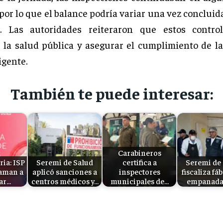
 por lo que el balance podría variar una vez concluid
as. Las autoridades reiteraron que estos contro
 la salud pública y asegurar el cumplimiento de l
igente.
También te puede interesar:
Carabineros
ria: ISP
Seremi de Salud
certifica a
Seremi de
aman a
aplicó sanciones a
inspectores
fiscaliza fá
zar…
centros médicos y…
municipales de…
empanada