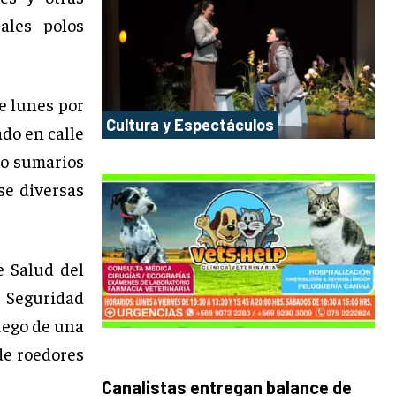
ales polos
e lunes por
Cultura y Espectáculos
ado en calle
ro sumarios
se diversas
e Salud del
 Seguridad
uego de una
de roedores
Canalistas entregan balance de