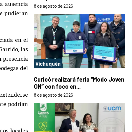
la ausencia
8 de agosto de 2026
ue pudieran
ciada en el
arrido, las
n presencia
Vichuquén
bodegas del
Curicó realizará feria “Modo Joven
ON” con foco en...
 extenderse
8 de agosto de 2026
nte podrían
nos locales