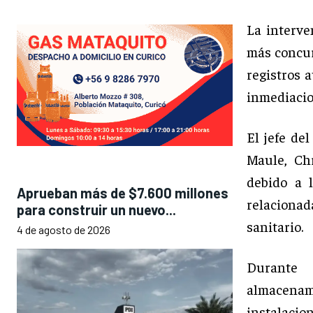
La interve
más concur
registros 
inmediacio
El jefe de
Maule, Chr
debido a 
Aprueban más de $7.600 millones
relaciona
para construir un nuevo...
sanitario.
4 de agosto de 2026
Durante 
almacena
instalacio