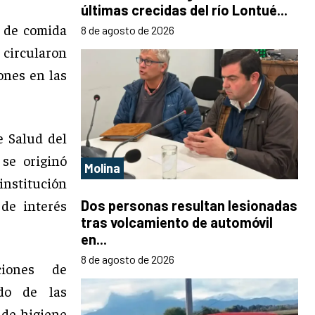
últimas crecidas del río Lontué...
a de comida
8 de agosto de 2026
 circularon
ones en las
e Salud del
 se originó
Molina
nstitución
de interés
Dos personas resultan lesionadas
tras volcamiento de automóvil
en...
8 de agosto de 2026
ciones de
do de las
 de higiene