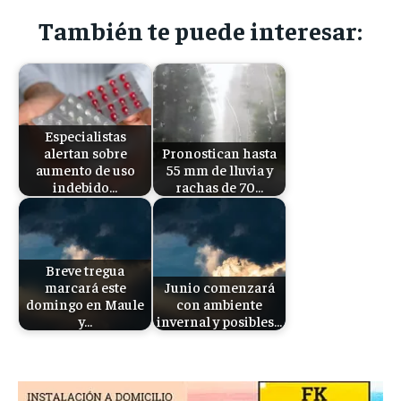
También te puede interesar:
Especialistas
alertan sobre
Pronostican hasta
aumento de uso
55 mm de lluvia y
indebido…
rachas de 70…
Breve tregua
marcará este
Junio comenzará
domingo en Maule
con ambiente
y…
invernal y posibles…