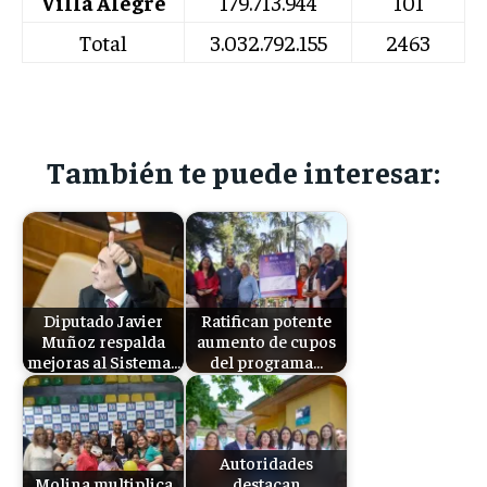
Villa Alegre
179.713.944
101
Total
3.032.792.155
2463
También te puede interesar:
Diputado Javier
Ratifican potente
Muñoz respalda
aumento de cupos
mejoras al Sistema…
del programa…
Autoridades
Molina multiplica
destacan