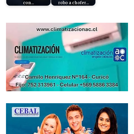
con…
robo a chofer…